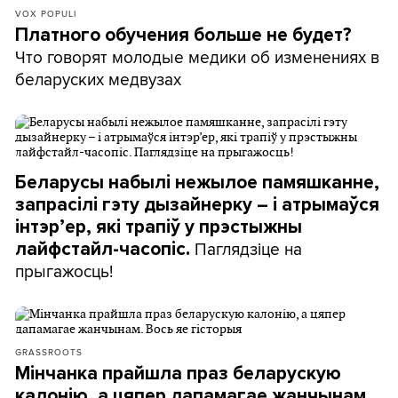
VOX POPULI
Платного обучения больше не будет?
Что говорят молодые медики об изменениях в
беларуских медвузах
Беларусы набылі нежылое памяшканне,
запрасілі гэту дызайнерку – і атрымаўся
інтэр’ер, які трапіў у прэстыжны
Паглядзіце на
лайфстайл-часопіс.
прыгажосць!
GRASSROOTS
Мінчанка прайшла праз беларускую
калонію, а цяпер дапамагае жанчынам.