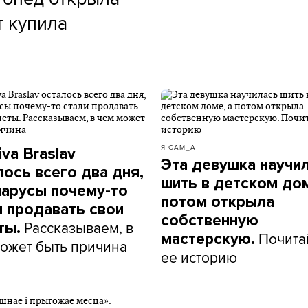
т купила
Я САМ_А
va Braslav
Эта девушка научи
лось всего два дня,
шить в детском дом
ларусы почему-то
потом открыла
и продавать свои
собственную
Рассказываем, в
ты.
Почита
мастерскую.
ожет быть причина
ее историю