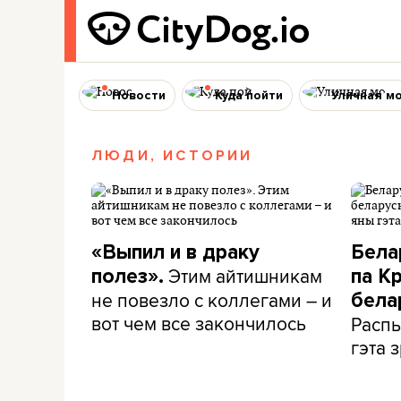
Новости
Куда пойти
Уличная м
ЛЮДИ, ИСТОРИИ
«Выпил и в драку
Бела
Этим айтишникам
полез».
па К
не повезло с коллегами – и
бела
вот чем все закончилось
Распы
гэта з