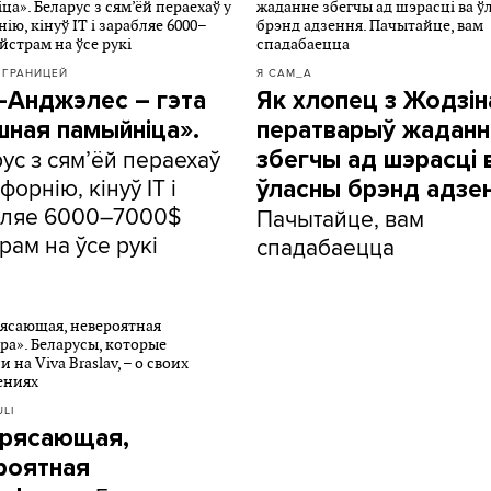
 ГРАНИЦЕЙ
Я САМ_А
-Анджэлес – гэта
Як хлопец з Жодзін
шная памыйніца».
ператварыў жаданн
ус з сям’ёй пераехаў
збегчы ад шэрасці 
форнію, кінуў IT і
ўласны брэнд адзен
бляе 6000–7000$
Пачытайце, вам
рам на ўсе рукі
спадабаецца
LI
рясающая,
роятная