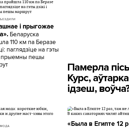
СЪЕЗДИЛИ
ашнае і прыгожае
Беларуска
а».
ла 110 км па Беразе
і: паглядзіце на гэты
 і прыемны пешы
рут
Памерла піс
Курс, аўтарк
ідзеш, воўча
«Была в Египте 12 р
 МОДА