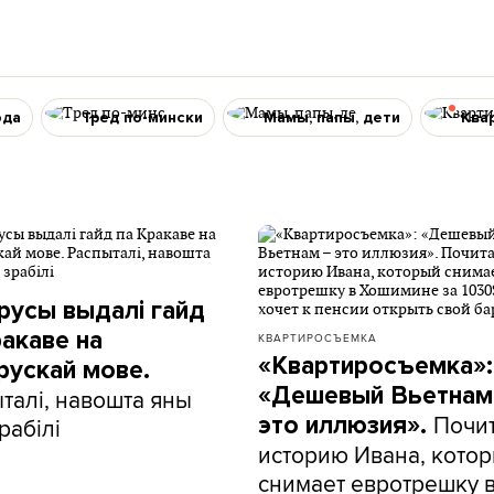
ода
Тред по-мински
Мамы, папы, дети
Ква
русы выдалі гайд
ракаве на
КВАРТИРОСЪЕМКА
«Квартиросъемка»:
рускай мове.
«Дешевый Вьетнам
талі, навошта яны
Почи
это иллюзия».
рабілі
историю Ивана, кото
снимает евротрешку 