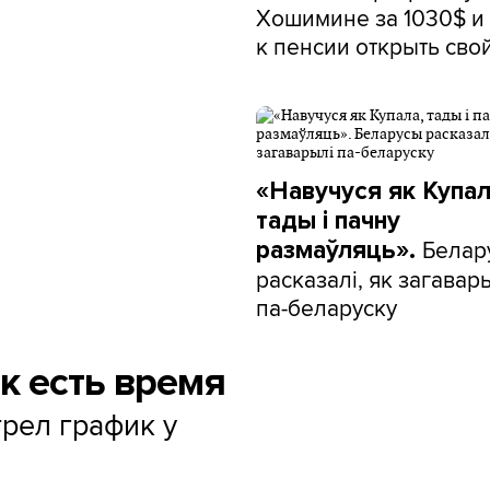
Хошимине за 1030$ и 
к пенсии открыть сво
«Навучуся як Купал
тады і пачну
Белар
размаўляць».
расказалі, як загавар
па-беларуску
ак есть время
рел график у