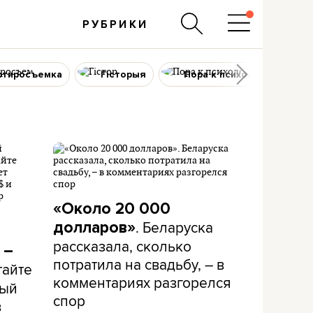
РУБРИКИ
ртиросъемка
Гісторыя
Пора к психологу
«Около 20 000
. Беларуска
долларов»
рассказала, сколько
 –
потратила на свадьбу, – в
тайте
комментариях разгорелся
рый
спор
в