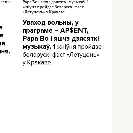
Уваход вольны, у
а
праграме – AP$ENT,
е
Papa Bo і яшчэ дзясяткі
ва
1 жніўня пройдзе
музыкаў.
ня.
беларускі фэст «Летуцень»
у Кракаве