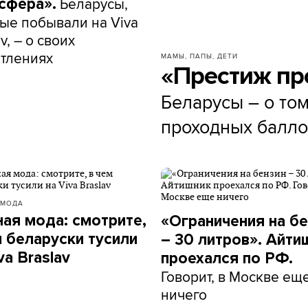
Беларусы,
сфера».
ые побывали на Viva
v, – о своих
тлениях
МАМЫ, ПАПЫ, ДЕТИ
«Престиж пр
Беларусы – о том
проходных балло
 МОДА
ная мода: смотрите,
«Ограничения на бе
м беларуски тусили
– 30 литров». Айти
va Braslav
проехался по РФ.
Говорит, в Москве ещ
ничего