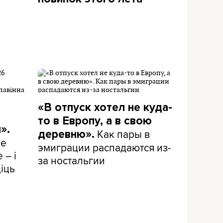
«В отпуск хотел не куда-
то в Европу, а в свою
».
Как пары в
деревню».
не
эмиграции распадаются из-
 – і
за ностальгии
іць