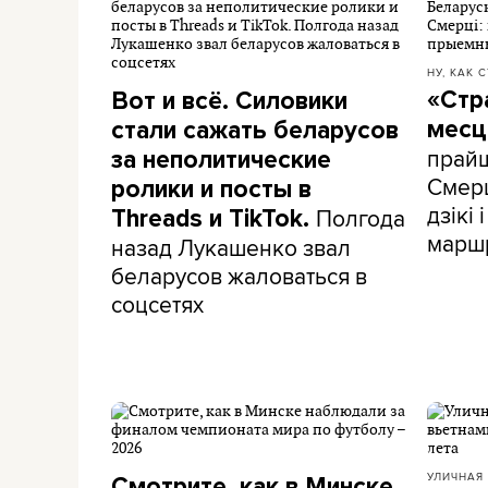
НУ, КАК 
«Стр
Вот и всё. Силовики
месц
стали сажать беларусов
прайш
за неполитические
Смерц
ролики и посты в
дзікі
Полгода
Threads и TikTok.
марш
назад Лукашенко звал
беларусов жаловаться в
соцсетях
УЛИЧНАЯ
Смотрите, как в Минске