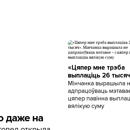
«Цяпер мне трэба
выплаціць 26 тысяч
Мінчанка вырашыла 
адпрацоўваць мэтавае
цяпер павінна выплац
вялікую суму
о даже на
огопед открыла