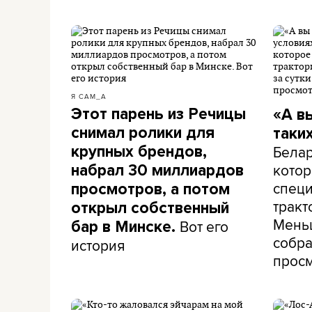
Я САМ_А
Этот парень из Речицы
«А в
снимал ролики для
таки
Белар
крупных брендов,
кото
набрал 30 миллиардов
специ
просмотров, а потом
тракт
открыл собственный
Меньш
Вот его
бар в Минске.
собра
история
прос