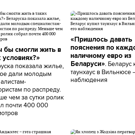
«Пришлось давать
пояснения по кажд
ы бы смогли жить в
наличному евро из
х условиях?»
. Беларус
Беларуси»
уска показала жилье,
таунхаус в Вильнюсе 
рое дали молодым
наблюдения
алистам-
ористам по распреду.
е чем за сутки ролик
л почти 400 000
мотров