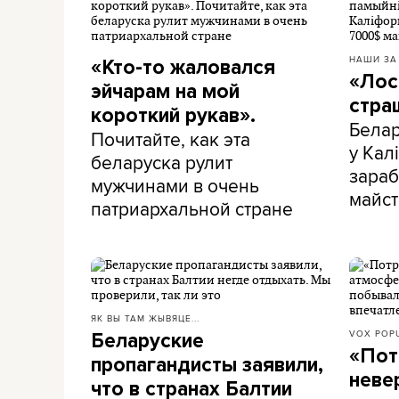
НАШИ ЗА
«Кто-то жаловался
«Лос
эйчарам на мой
стра
короткий рукав».
Белар
Почитайте, как эта
у Калі
беларуска рулит
зара
мужчинами в очень
майст
патриархальной стране
ЯК ВЫ ТАМ ЖЫВЯЦЕ...
VOX POPU
Беларуские
«Пот
пропагандисты заявили,
неве
что в странах Балтии