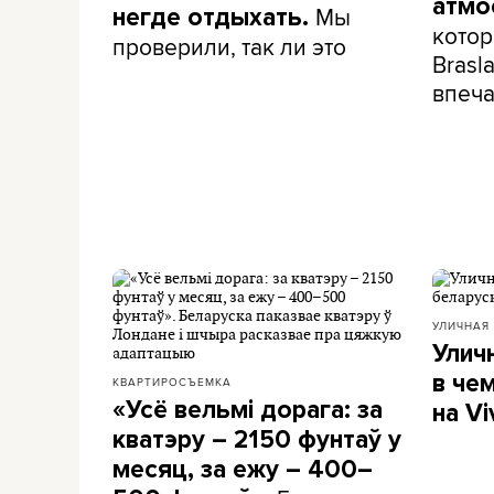
атмо
Мы
негде отдыхать.
котор
проверили, так ли это
Brasla
впеча
УЛИЧНАЯ
Улич
в че
КВАРТИРОСЪЕМКА
«Усё вельмі дорага: за
на Vi
кватэру – 2150 фунтаў у
месяц, за ежу – 400–