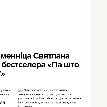
ьменніца Святлана
а бестселера «Па што
?»
аз,