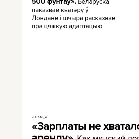
Беларуска
500 фунтаў».
паказвае кватэру ў
Лондане і шчыра расказвае
пра цяжкую адаптацыю
Я САМ_А
«Зарплаты не хватал
аренду»
. Как минский л