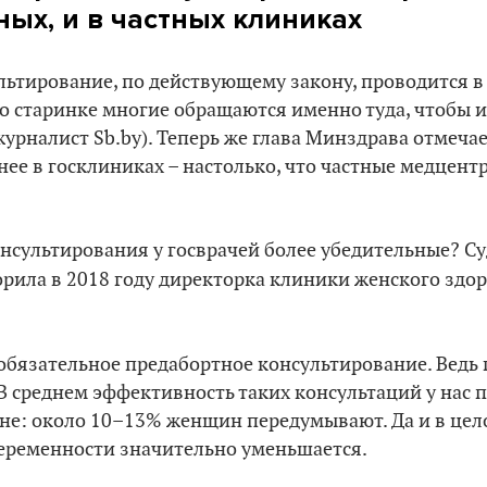
ных, и в частных клиниках
ьтирование, по действующему закону, проводится в 
о старинке многие обращаются именно туда, чтобы 
урналист Sb.by). Теперь же глава Минздрава отмечае
нее в госклиниках – настолько, что частные медцент
нсультирования у госврачей более убедительные? Суд
ворила в 2018 году директорка клиники женского здо
 обязательное предабортное консультирование. Ведь г
В среднем эффективность таких консультаций у нас 
ране: около 10–13% женщин передумывают. Да и в це
еременности значительно уменьшается.