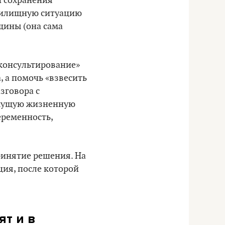
и сохранения
 жилищную ситуацию
щины (она сама
консультирование»
, а помочь «взвесить
зговора с
екущую жизненную
еременность,
ринятие решения. На
ия, после которой
т и в