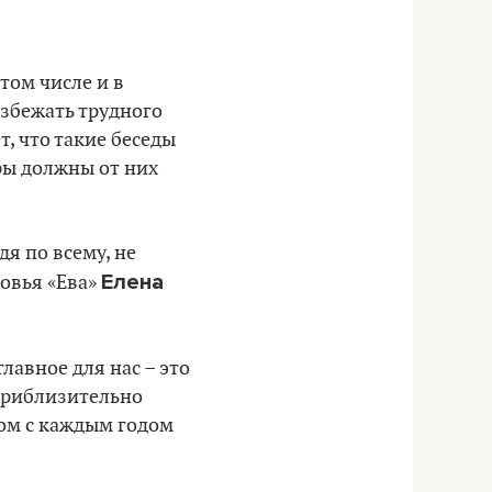
том числе и в
избежать трудного
т, что такие беседы
ры должны от них
я по всему, не
Елена
ровья «Ева»
лавное для нас – это
приблизительно
лом с каждым годом