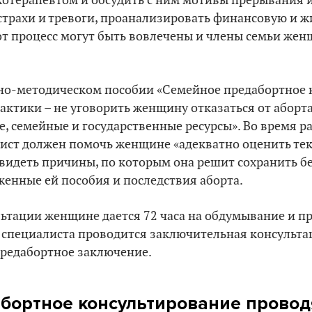
хотерапевтом и обсудить с ним мотивы прерывания 
 страхи и тревоги, проанализировать финансовую и
тот процесс могут быть вовлечены и члены семьи жен
.
но-методическом пособии «Семейное предабортное 
рактики – не уговорить женщину отказаться от аборта
е, семейные и государственные ресурсы». Во время ра
ист должен помочь женщине «адекватно оценить т
видеть причины, по которым она решит сохранить б
женные ей пособия и последствия аборта.
ьтации женщине дается 72 часа на обдумывание и п
 специалиста проводится заключительная консультац
редабортное заключение.
бортное консультирование проводя