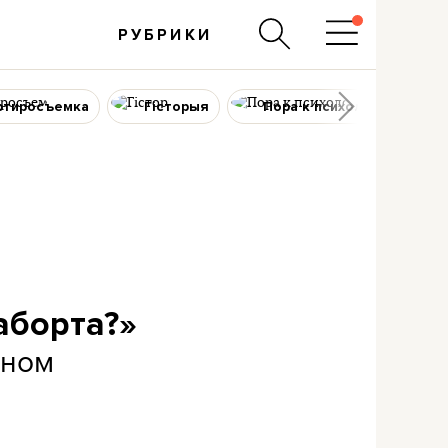
РУБРИКИ
ртиросъемка
Гісторыя
Пора к психологу
аборта?»
тном