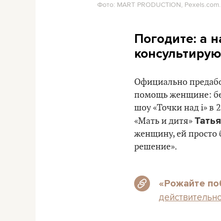
Фото: MART PRODUCTION, Pexels.com.
Погодите: а 
консультирую
Официально предабо
помощь женщине: бес
шоу «Точки над i» в
Тать
«Мать и дитя»
женщину, ей просто 
решение».
«Рожайте по
действительно