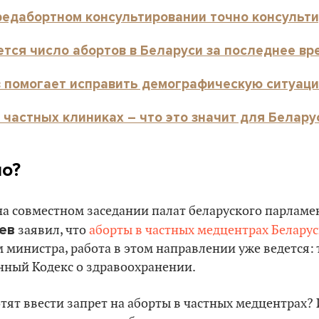
предабортном консультировании точно консульт
ется число абортов в Беларуси за последнее вр
в помогает исправить демографическую ситуац
 частных клиниках – что это значит для Белару
о?
а совместном заседании палат беларуского парламе
ев
заявил, что
аборты в частных медцентрах Белару
м министра, работа в этом направлении уже ведется:
нный Кодекс о здравоохранении.
ят ввести запрет на аборты в частных медцентрах? И