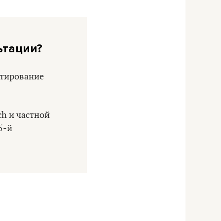
ьтации?
ьтирование
ch и частной
 5-й