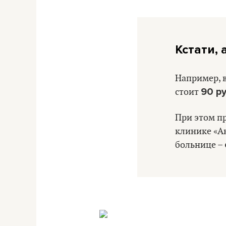
Кстати,
Например, 
90 р
стоит
При этом пр
клинике «А
больнице –