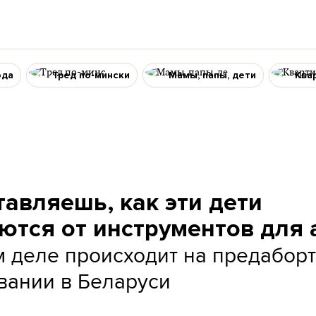
ода
Тред по-мински
Мамы, папы, дети
Ква
тавляешь, как эти дети
ются от инструментов для 
м деле происходит на предабор
вании в Беларуси