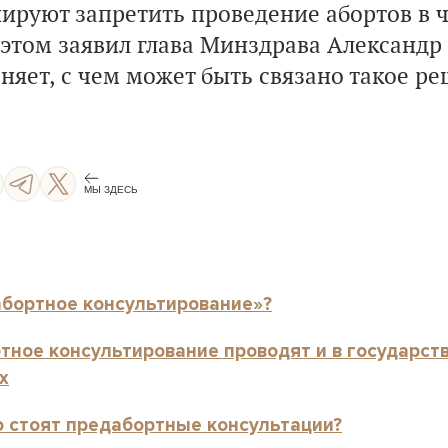
нируют запретить проведение абортов в 
 этом заявил
глава Минздрава
Александр
няет, с чем может быть связано такое р
МЫ ЗДЕСЬ
абортное консультирование»?
тное консультирование проводят и в государств
х
ко стоят предабортные консультации?