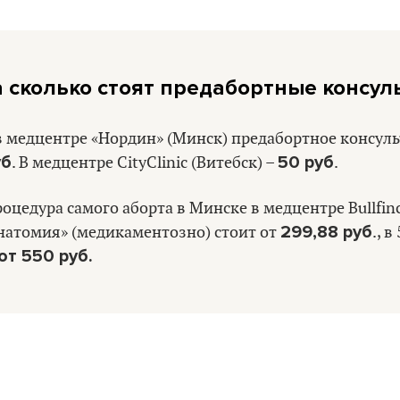
 а сколько стоят предабортные консул
в медцентре «Нордин» (Минск) предабортное консул
уб
50 руб
. В медцентре CityClinic (Витебск) –
.
оцедура самого аборта в Минске в медцентре Bullfin
299,88 руб
натомия» (медикаментозно) стоит от
., в
от 550 руб.