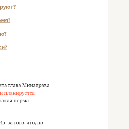
ируют?
емя?
ию?
си?
нта глава Минздрава
си планируется
 такая норма
з-за того, что, по