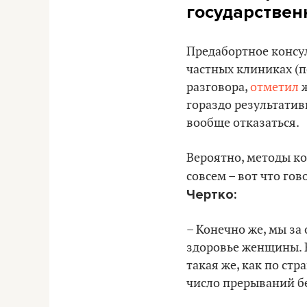
государствен
Предабортное консул
частных клиниках (п
разговора,
отметил
ж
гораздо результатив
вообще отказаться.
Вероятно, методы ко
совсем – вот что го
Чертко:
– Конечно же, мы за
здоровье женщины. 
такая же, как по ст
число прерываний б