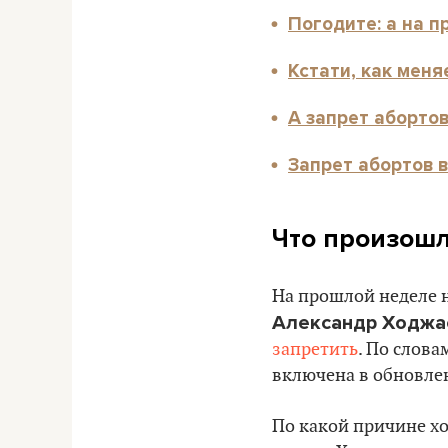
Погодите: а на 
Кстати, как меня
А запрет аборто
Запрет абортов в
Что произошл
На прошлой неделе н
Александр Ходжа
запретить
. По слова
включена в обновле
По какой причине хот