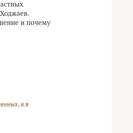
частных
 Ходжаев.
ешение и почему
енных, и в