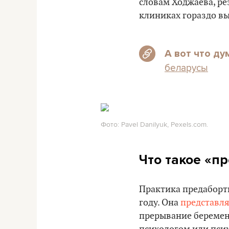
словам Ходжаева, ре
клиниках гораздо вы
А вот что ду
беларусы
Фото: Pavel Danilyuk, Pexels.com.
Что такое «п
Практика предабортн
году. Она
представля
прерывание беременн