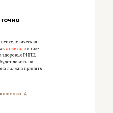
 точно
 психологическая
Как
отметила
в ток-
го здоровья РНПЦ
 будет давить на
 она должна принять
А
укашенко.