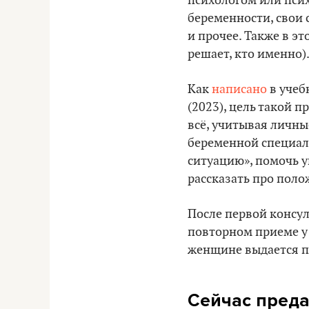
психологом или пси
беременности, свои
и прочее. Также в э
решает, кто именно)
Как
написано
в учеб
(2023), цель такой п
всё, учитывая личны
беременной специал
ситуацию», помочь у
рассказать про поло
После первой консул
повторном приеме у
женщине выдается п
Сейчас преда