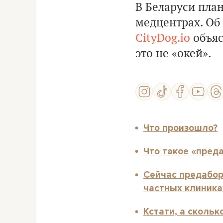
В Беларуси пла
медцентрах. Об
CityDog.io
объяс
это не
«окей».
Что произошло?
Что такое «пред
Сейчас предабор
частных клиника
Кстати, а сколь