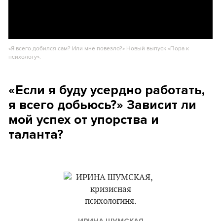
«Я всего добился сам? Или мне повезло?» Новый выпуск «Пора к
психологу».
«Если я буду усердно работать,
я всего добьюсь?» Зависит ли
мой успех от упорства и
таланта?