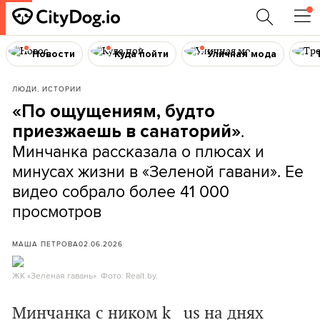
Новости
Куда пойти
Уличная мода
ЛЮДИ, ИСТОРИИ
«По ощущениям, будто
.
приезжаешь в санаторий»
Минчанка рассказала о плюсах и
минусах жизни в «Зеленой гавани». Ее
видео собрало более 41 000
просмотров
МАША ПЕТРОВА
02.06.2026
ЖК «Зеленая гавань». Фото: Realt.by.
Минчанка с ником k__us на днях