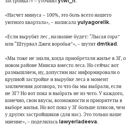
ytwi_n
застройка?» – уточнил
.
«Насчет минуса – 100%, это боль всего нашего
yulyagorelik
уютного квартала», – написала
.
«Если вырубят лес , название будет: “Лысая гора”
dmtkad
или “Штурвал Джек воробья”», – шутит
.
«Мы тоже не знали, когда приобретали жилье в ЗГ, о
новом районе Минска вместо леса. Но сейчас вот
размышляем, ну, допустим нас информировали о
крупной застройке и вырубке леса в момент
заключения договора, то что бы мы выбрали, если
не ЗГ? Но вот пока и выбрать не из чего. У каждого,
конечно, свои вкусы, возможности и приоритеты в
выборе жилья. Но вот пока у ЗГ больше плюсов, чем
у других застройщиков (для нас). Это только наше
lawyerladeeva
мнение», – поделилась
.