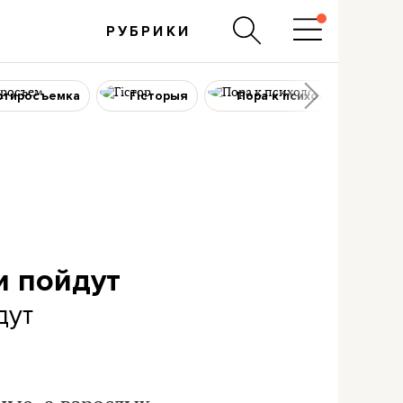
РУБРИКИ
ртиросъемка
Гісторыя
Пора к психологу
и пойдут
дут