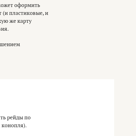
сможет оформить
 (и пластиковые, и
кую же карту
вия.
ышением
ить рейды по
 конопля).