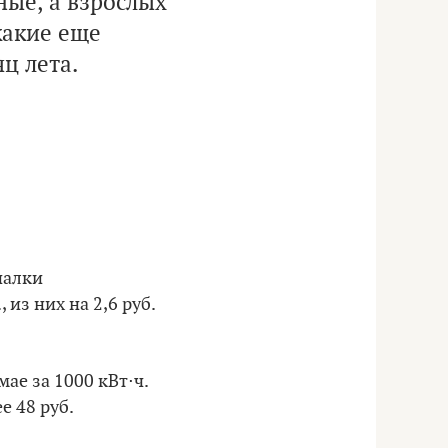
ые, а взрослых
какие еще
ц лета.
налки
 из них на 2,6 руб.
ае за 1000 кВт⋅ч.
е 48 руб.