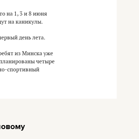
о на 1, 3 и 8 июня
ут на каникулы.
первый день лета.
ребят из Минска уже
запланированы четыре
рно-спортивный
новому