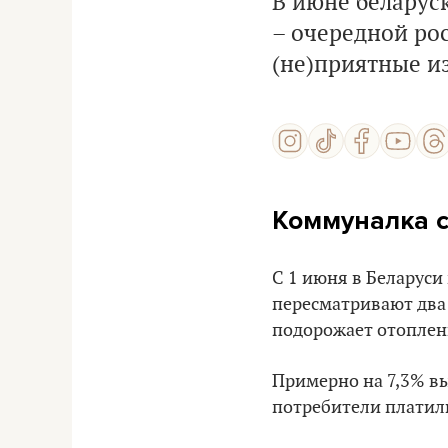
В июне беларус
– очередной ро
(не)приятные и
Коммуналка 
С 1 июня в Беларус
пересматривают два р
подорожает отопление
Примерно на 7,3% вы
потребители платили 