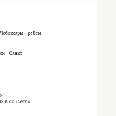
Чебоксары – рейсы
ск – Санкт-
о
х в соцсетях