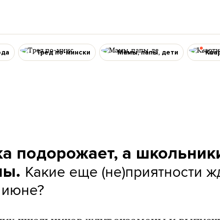
ода
Тред по-мински
Мамы, папы, дети
Ква
а подорожает, а школьник
Какие еще (не)приятности ж
ны.
 июне?