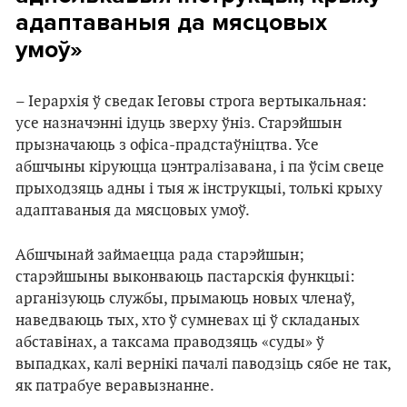
адаптаваныя да мясцовых
умоў»
– Іерархія ў сведак Іеговы строга вертыкальная:
усе назначэнні ідуць зверху ўніз. Старэйшын
прызначаюць з офіса-прадстаўніцтва. Усе
абшчыны кіруюцца цэнтралізавана, і па ўсім свеце
прыходзяць адны і тыя ж інструкцыі, толькі крыху
адаптаваныя да мясцовых умоў.
Абшчынай займаецца рада старэйшын;
старэйшыны выконваюць пастарскія функцыі:
арганізуюць службы, прымаюць новых членаў,
наведваюць тых, хто ў сумневах ці ў складаных
абставінах, а таксама праводзяць «суды» ў
выпадках, калі вернікі пачалі паводзіць сябе не так,
як патрабуе веравызнанне.