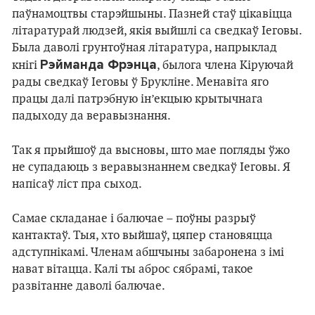
паўнамоцтвы старэйшыны. Пазней стаў цікавіцца
літаратурай людзей, якія выйшлі са сведкаў Іеговы.
Была даволі грунтоўная літаратура, напрыклад
Рэйманда Фрэнца
кнігі
, былога члена Кіруючай
рады сведкаў Іеговы ў Брукліне. Менавіта яго
працы далі патрэбную ін’екцыю крытычнага
падыходу да веравызнання.
Так я прыйшоў да высновы, што мае погляды ўжо
не супадаюць з веравызнаннем сведкаў Іеговы. Я
напісаў ліст пра сыход.
Самае складанае і балючае – поўны разрыў
кантактаў. Тыя, хто выйшаў, цяпер становяцца
адступнікамі. Членам абшчыны забаронена з імі
нават вітацца. Калі ты аброс сябрамі, такое
развітанне даволі балючае.