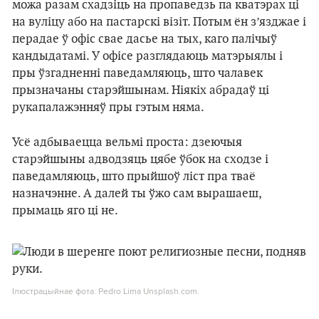
можа разам схадзіць на пропаведзь па кватэрах ці
на вуліцу або на пастарскі візіт. Потым ён з’язджае і
перадае ў офіс свае дасье на тых, каго палічыў
кандыдатамі. У офісе разглядаюць матэрыялы і
пры ўзгадненні паведамляюць, што чалавек
прызначаны старэйшынам. Ніякіх абрадаў ці
рукапалажэнняў пры гэтым няма.
Усё адбываецца вельмі проста: дзеючыя
старэйшыны адводзяць цябе ўбок на сходзе і
паведамляюць, што прыйшоў ліст пра тваё
назначэнне. А далей ты ўжо сам вырашаеш,
прымаць яго ці не.
Ілюстрацыйнае фота: Pedro Lima Unsplash.com.