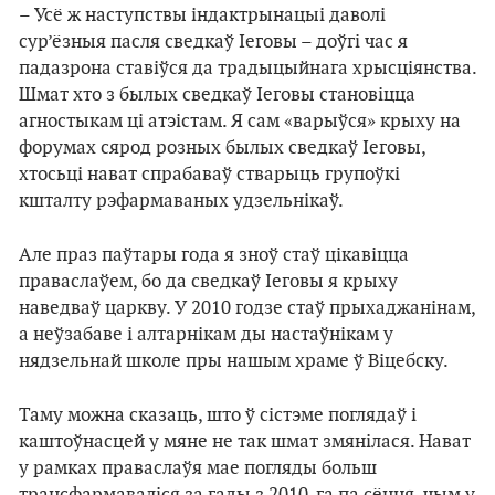
– Усё ж наступствы індактрынацыі даволі
сур’ёзныя пасля сведкаў Іеговы – доўгі час я
падазрона ставіўся да традыцыйнага хрысціянства.
Шмат хто з былых сведкаў Іеговы становіцца
агностыкам ці атэістам. Я сам «варыўся» крыху на
форумах сярод розных былых сведкаў Іеговы,
хтосьці нават спрабаваў стварыць групоўкі
кшталту рэфармаваных удзельнікаў.
Але праз паўтары года я зноў стаў цікавіцца
праваслаўем, бо да сведкаў Іеговы я крыху
наведваў царкву. У 2010 годзе стаў прыхаджанінам,
а неўзабаве і алтарнікам ды настаўнікам у
нядзельнай школе пры нашым храме ў Віцебску.
Таму можна сказаць, што ў сістэме поглядаў і
каштоўнасцей у мяне не так шмат змянілася. Нават
у рамках праваслаўя мае погляды больш