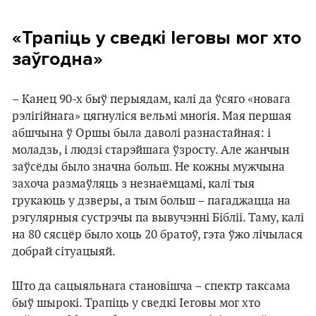
«Трапіць у сведкі Іеговы мог хто
заўгодна»
– Канец 90-х быў перыядам, калі да ўсяго «новага
рэлігійнага» цягнуліся вельмі многія. Мая першая
абшчына ў Оршы была даволі разнастайная: і
моладзь, і людзі старэйшага ўзросту. Але жанчын
заўсёды было значна больш. Не кожны мужчына
захоча размаўляць з незнаёмцамі, калі тыя
грукаюць у дзверы, а тым больш – пагаджацца на
рэгулярныя сустрэчы па вывучэнні Бібліі. Таму, калі
на 80 сясцёр было хоць 20 братоў, гэта ўжо лічылася
добрай сітуацыяй.
Што да сацыяльнага становішча – спектр таксама
быў шырокі. Трапіць у сведкі Іеговы мог хто