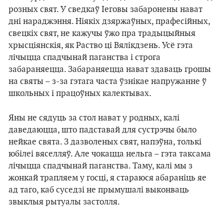
розных свят. У сведкаў Іеговы забаронены нават
дні нараджэння. Ніякіх дзяржаўных, прафесійных,
свецкіх свят, не кажучы ўжо пра традыцыйныя
хрысціянскія, як Раство ці Вялікдзень. Усё гэта
лічыцца спадчынай паганства і строга
забараняецца. Забараняецца нават здаваць грошы
на святы – з-за гэтага часта ўзнікае напружанне ў
школьных і працоўных калектывах.
Яны не сядуць за стол нават у родных, калі
даведаюцца, што падставай для сустрэчы было
нейкае свята. З дазволеных свят, напэўна, толькі
юбілеі вяселляў. Але чокацца нельга – гэта таксама
лічыцца спадчынай паганства. Таму, калі мы з
жонкай трапляем у госці, я стараюся абараніць яе
ад таго, каб суседзі не прымушалі выконваць
звыклыя рытуалы застолля.