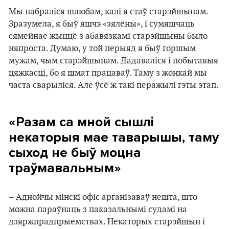
Мы пабраліся шлюбам, калі я стаў старэйшынам.
Зразумела, я быў яшчэ «зялёны», і сумяшчаць
сямейнае жыццё з абавязкамі старэйшыны было
няпроста. Думаю, у той перыяд я быў горшым
мужам, чым старэйшынам. Дадаваліся і побытавыя
цяжкасці, бо я шмат працаваў. Таму з жонкай мы
часта сварыліся. Але ўсё ж такі перажылі гэты этап.
«Разам са мной сышлі
некаторыя мае таварышы, таму
сыход не быў моцна
траўмавальным»
– Аднойчы мінскі офіс арганізаваў нешта, што
можна параўнаць з паказальнымі судамі на
дзяржпрадпрыемствах. Некаторых старэйшын і