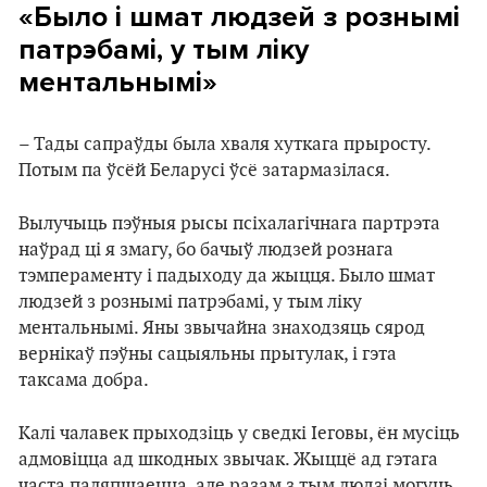
«Было і шмат людзей з рознымі
патрэбамі, у тым ліку
ментальнымі»
– Тады сапраўды была хваля хуткага прыросту.
Потым па ўсёй Беларусі ўсё затармазілася.
Вылучыць пэўныя рысы псіхалагічнага партрэта
наўрад ці я змагу, бо бачыў людзей рознага
тэмпераменту і падыходу да жыцця. Было шмат
людзей з рознымі патрэбамі, у тым ліку
ментальнымі. Яны звычайна знаходзяць сярод
вернікаў пэўны сацыяльны прытулак, і гэта
таксама добра.
Калі чалавек прыходзіць у сведкі Іеговы, ён мусіць
адмовіцца ад шкодных звычак. Жыццё ад гэтага
часта паляпшаецца, але разам з тым людзі могуць