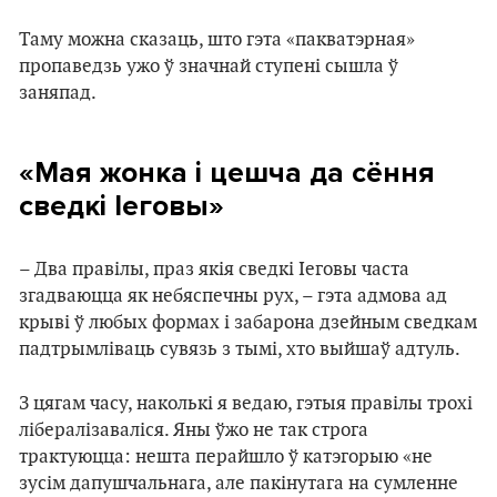
Таму можна сказаць, што гэта «пакватэрная»
пропаведзь ужо ў значнай ступені сышла ў
заняпад.
«Мая жонка і цешча да сёння
сведкі Іеговы»
– Два правілы, праз якія сведкі Іеговы часта
згадваюцца як небяспечны рух, – гэта адмова ад
крыві ў любых формах і забарона дзейным сведкам
падтрымліваць сувязь з тымі, хто выйшаў адтуль.
З цягам часу, наколькі я ведаю, гэтыя правілы трохі
лібералізаваліся. Яны ўжо не так строга
трактуюцца: нешта перайшло ў катэгорыю «не
зусім дапушчальнага, але пакінутага на сумленне