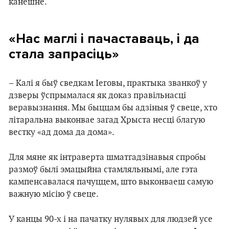
канешне.
«Нас маглі і пачаставаць, і да
стала запрасіць»
– Калі я быў сведкам Іеговы, практыка званкоў у
дзверы ўспрымалася як доказ правільнасці
веравызнання. Мы быццам бы адзіныя ў свеце, хто
літаральна выконвае загад Хрыста несці благую
вестку «ад дома да дома».
Для мяне як інтраверта шматгадзінавыя спробы
размоў былі эмацыйна стамляльнымі, але гэта
кампенсавалася пачуццем, што выконваеш самую
важную місію ў свеце.
У канцы 90-х і на пачатку нулявых для людзей усе