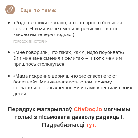
Еще по теме:
«Родственники считают, что это просто большая
секта». Эти минчане сменили религию – и вот
каково им теперь (подкаст)
ГОРОДСКИЕ ИСТОРИИ
«Мне говорили, что таких, как я, надо поубивать».
Эти минчане сменили религию – и вот с чем им
пришлось столкнуться
«Мама искренне верила, что это спасет его от
болезней». Минчане-атеисты о том, почему
согласились стать крестными и сами крестили своих
детей
Перадрук матэрыялаў
CityDog.io
магчымы
толькі з пісьмовага дазволу рэдакцыі.
Падрабязнасці
тут.