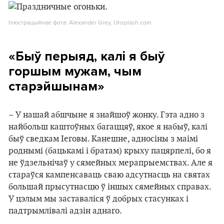
Ілюстрацыйнае фота: Alexander Grey, Unsplash.com.
«Быў перыяд, калі я быў
горшым мужам, чым
старэйшынам»
– У нашай абшчыне я знайшоў жонку. Гэта адно з
найбольш каштоўных багаццяў, якое я набыў, калі
быў сведкам Іеговы. Канешне, адносіны з маімі
роднымі (бацькамі і братам) крыху пацярпелі, бо я
не ўдзельнічаў у сямейных мерапрыемствах. Але я
стараўся кампенсаваць сваю адсутнасць на святах
большай прысутнасцю ў іншых сямейных справах.
У цэлым мы заставаліся ў добрых стасунках і
падтрымлівалі адзін аднаго.