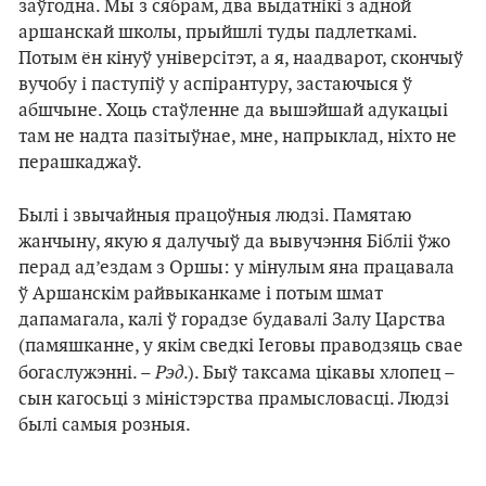
заўгодна. Мы з сябрам, два выдатнікі з адной
аршанскай школы, прыйшлі туды падлеткамі.
Потым ён кінуў універсітэт, а я, наадварот, скончыў
вучобу і паступіў у аспірантуру, застаючыся ў
абшчыне. Хоць стаўленне да вышэйшай адукацыі
там не надта пазітыўнае, мне, напрыклад, ніхто не
перашкаджаў.
Былі і звычайныя працоўныя людзі. Памятаю
жанчыну, якую я далучыў да вывучэння Бібліі ўжо
перад ад’ездам з Оршы: у мінулым яна працавала
ў Аршанскім райвыканкаме і потым шмат
дапамагала, калі ў горадзе будавалі Залу Царства
(памяшканне, у якім сведкі Іеговы праводзяць свае
Рэд
богаслужэнні. –
.). Быў таксама цікавы хлопец –
сын кагосьці з міністэрства прамысловасці. Людзі
былі самыя розныя.