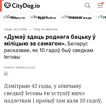
Новости
Куда пойти
Уличная мода
ЛЮДИ, ИСТОРИИ
ТРЕД ПО-МИНСКИ
«Думаў здаць роднага бацьку ў
Беларус
міліцыю за самагон».
расказвае, як 10 гадоў быў сведкам
Іеговы
АЛИСА ГИЛЬ
08.12.2025
Дзмітрыю 42 гады, у абшчыну
сведкаў Іеговы ён уступіў яшчэ
падлеткам і прабыў там каля 10 гадоў,