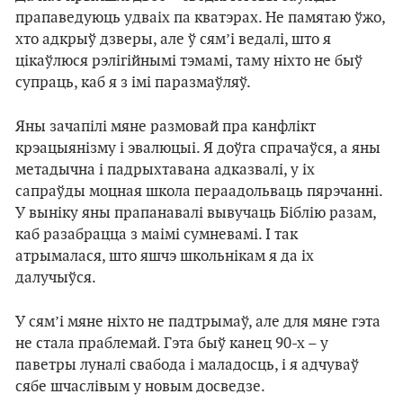
прапаведуюць удваіх па кватэрах. Не памятаю ўжо,
хто адкрыў дзверы, але ў сям’і ведалі, што я
цікаўлюся рэлігійнымі тэмамі, таму ніхто не быў
супраць, каб я з імі паразмаўляў.
Яны зачапілі мяне размовай пра канфлікт
крэацыянізму і эвалюцыі. Я доўга спрачаўся, а яны
метадычна і падрыхтавана адказвалі, у іх
сапраўды моцная школа пераадольваць пярэчанні.
У выніку яны прапанавалі вывучаць Біблію разам,
каб разабрацца з маімі сумневамі. І так
атрымалася, што яшчэ школьнікам я да іх
далучыўся.
У сям’і мяне ніхто не падтрымаў, але для мяне гэта
не стала праблемай. Гэта быў канец 90-х – у
паветры луналі свабода і маладосць, і я адчуваў
сябе шчаслівым у новым досведзе.