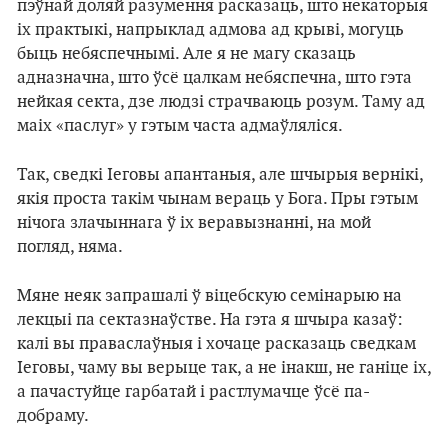
пэўнай доляй разумення расказаць, што некаторыя
іх практыкі, напрыклад адмова ад крыві, могуць
быць небяспечнымі. Але я не магу сказаць
адназначна, што ўсё цалкам небяспечна, што гэта
нейкая секта, дзе людзі страчваюць розум. Таму ад
маіх «паслуг» у гэтым часта адмаўляліся.
Так, сведкі Іеговы апантаныя, але шчырыя вернікі,
якія проста такім чынам вераць у Бога. Пры гэтым
нічога злачыннага ў іх веравызнанні, на мой
погляд, няма.
Мяне неяк запрашалі ў віцебскую семінарыю на
лекцыі па сектазнаўстве. На гэта я шчыра казаў:
калі вы праваслаўныя і хочаце расказаць сведкам
Іеговы, чаму вы верыце так, а не інакш, не ганіце іх,
а пачастуйце гарбатай і растлумачце ўсё па-
добраму.