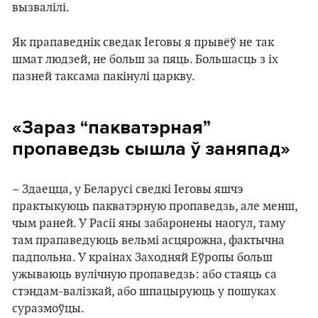
вызвалілі.
Як прапаведнік сведак Іеговы я прывёў не так
шмат людзей, не больш за пяць. Большасць з іх
пазней таксама пакінулі царкву.
«Зараз “пакватэрная”
пропаведзь сышла ў заняпад»
– Здаецца, у Беларусі сведкі Іеговы яшчэ
практыкуюць пакватэрную пропаведзь, але менш,
чым раней. У Расіі яны забаронены наогул, таму
там прапаведуюць вельмі асцярожна, фактычна
падпольна. У краінах Заходняй Еўропы больш
ужываюць вулічную пропаведзь: або стаяць са
стэндам-валізкай, або шпацыруюць у пошуках
суразмоўцы.