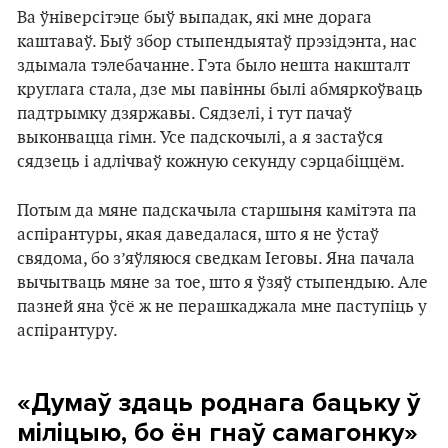
Ва ўніверсітэце быў выпадак, які мне дорага
каштаваў. Быў збор стыпендыятаў прэзідэнта, нас
здымала тэлебачанне. Гэта было нешта накшталт
круглага стала, дзе мы павінны былі абмяркоўваць
падтрымку дзяржавы. Сядзелі, і тут пачаў
выконвацца гімн. Усе падскочылі, а я застаўся
сядзець і адлічваў кожную секунду сэрцабіццём.
Потым да мяне падскачыла старшыня камітэта па
аспірантуры, якая даведалася, што я не ўстаў
свядома, бо з’яўляюся сведкам Іеговы. Яна пачала
вычытваць мяне за тое, што я ўзяў стыпендыю. Але
пазней яна ўсё ж не перашкаджала мне паступіць у
аспірантуру.
«Думаў здаць роднага бацьку ў
міліцыю, бо ён гнаў самагонку»