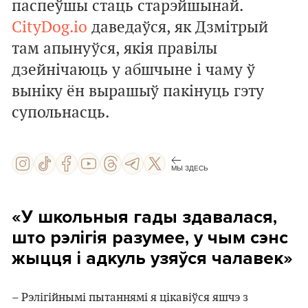
паспеўшы стаць старэйшынай.
CityDog.io
даведаўся, як Дзмітрый
там апынуўся, якія правілы
дзейнічаюць у абшчыне і чаму ў
выніку ён вырашыў пакінуць гэту
супольнасць.
МЫ ЗДЕСЬ
«У школьныя гады здавалася,
што рэлігія разумее, у чым сэнс
жыцця і адкуль узяўся чалавек»
– Рэлігійнымі пытаннямі я цікавіўся яшчэ з