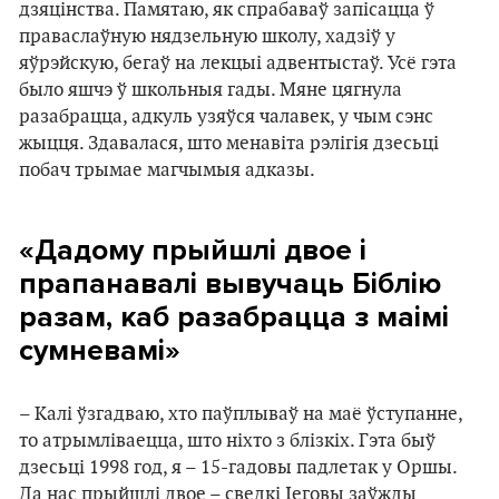
дзяцінства. Памятаю, як спрабаваў запісацца ў
праваслаўную нядзельную школу, хадзіў у
яўрэйскую, бегаў на лекцыі адвентыстаў. Усё гэта
было яшчэ ў школьныя гады. Мяне цягнула
разабрацца, адкуль узяўся чалавек, у чым сэнс
жыцця. Здавалася, што менавіта рэлігія дзесьці
побач трымае магчымыя адказы.
«Дадому прыйшлі двое і
прапанавалі вывучаць Біблію
разам, каб разабрацца з маімі
сумневамі»
– Калі ўзгадваю, хто паўплываў на маё ўступанне,
то атрымліваецца, што ніхто з блізкіх. Гэта быў
дзесьці 1998 год, я – 15-гадовы падлетак у Оршы.
Да нас прыйшлі двое – сведкі Іеговы заўжды