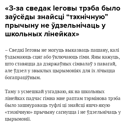
«З-за сведак Іеговы трэба было
заўсёды знайсці “тэхнічную”
прычыну не ўдзельнічаць у
школьных лінейках»
– Сведкі Іеговы не могуць выказваць пашану, калі
ўздымаюць сцяг або ўключаюць гімн. Яны кажуць,
што ставяцца да дзяржаўных сімвалаў з павагай,
але ўдзел у звыклых цырымоніях для іх лічыцца
богапраціўным.
Таму з усмешкай узгадваю, як на школьных
лінейках падчас гімна мне раптам тэрмінова трэба
было зашнураваць туфлі ці знайсці яшчэ якую
«тэхнічную» прычыну сагнуцца і не ўдзельнічаць у
цырымоніі.