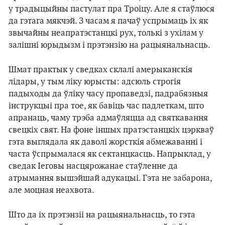
у традыцыйны пастулат пра Троіцу. Але я стаўлюся
да гэтага мякчэй. З часам я пачаў успрымаць іх як
звычайны неапратэстанцкі рух, толькі з ухілам у
залішні юрыдызм і прэтэнзію на рацыянальнасць.
Шмат практык у сведках склалі амерыканскія
лідары, у тым ліку юрысты: адсюль строгія
падыходы да ўліку часу пропаведзі, падрабязныя
інструкцыі пра тое, як бавіць час падлеткам, што
апранаць, чаму трэба адмаўляцца ад святкавання
свецкіх свят. На фоне іншых пратэстанцкіх цэркваў
гэта выглядала як даволі жорсткія абмежаванні і
часта ўспрымалася як сектанцкасць. Напрыклад, у
сведак Іеговы насцярожанае стаўленне да
атрымання вышэйшай адукацыі. Гэта не забарона,
але моцная неахвота.
Што да іх прэтэнзіі на рацыянальнасць, то гэта