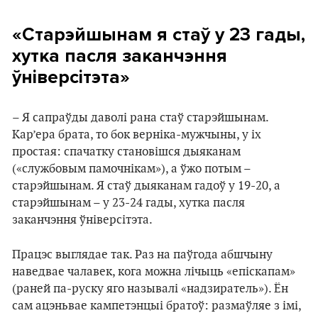
«Старэйшынам я стаў у 23 гады,
хутка пасля заканчэння
ўніверсітэта»
– Я сапраўды даволі рана стаў старэйшынам.
Кар’ера брата, то бок верніка-мужчыны, у іх
простая: спачатку становішся дыяканам
(«службовым памочнікам»), а ўжо потым –
старэйшынам. Я стаў дыяканам гадоў у 19-20, а
старэйшынам – у 23-24 гады, хутка пасля
заканчэння ўніверсітэта.
Працэс выглядае так. Раз на паўгода абшчыну
наведвае чалавек, кога можна лічыць «епіскапам»
(раней па-руску яго называлі «надзиратель»). Ён
сам ацэньвае кампетэнцыі братоў: размаўляе з імі,