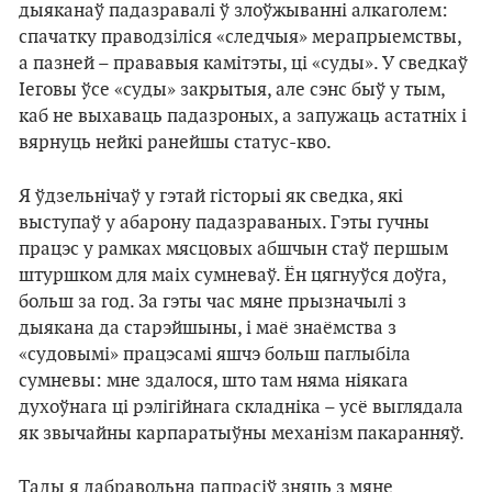
дыяканаў падазравалі ў злоўжыванні алкаголем:
спачатку праводзіліся «следчыя» мерапрыемствы,
а пазней – прававыя камітэты, ці «суды». У сведкаў
Іеговы ўсе «суды» закрытыя, але сэнс быў у тым,
каб не выхаваць падазроных, а запужаць астатніх і
вярнуць нейкі ранейшы статус-кво.
Я ўдзельнічаў у гэтай гісторыі як сведка, які
выступаў у абарону падазраваных. Гэты гучны
працэс у рамках мясцовых абшчын стаў першым
штуршком для маіх сумневаў. Ён цягнуўся доўга,
больш за год. За гэты час мяне прызначылі з
дыякана да старэйшыны, і маё знаёмства з
«судовымі» працэсамі яшчэ больш паглыбіла
сумневы: мне здалося, што там няма ніякага
духоўнага ці рэлігійнага складніка – усё выглядала
як звычайны карпаратыўны механізм пакаранняў.
Тады я дабравольна папрасіў зняць з мяне