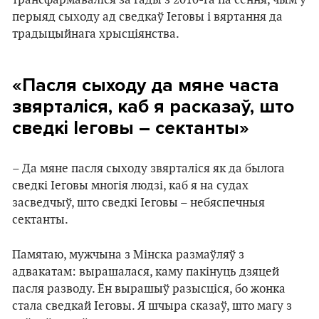
трансфармаваліся за гады з 2010-га па сёння, чым у
перыяд сыходу ад сведкаў Іеговы і вяртання да
традыцыйнага хрысціянства.
«Пасля сыходу да мяне часта
звярталіся, каб я расказаў, што
сведкі Іеговы – сектанты»
– Да мяне пасля сыходу звярталіся як да былога
сведкі Іеговы многія людзі, каб я на судах
засведчыў, што сведкі Іеговы – небяспечныя
сектанты.
Памятаю, мужчына з Мінска размаўляў з
адвакатам: вырашалася, каму пакінуць дзяцей
пасля разводу. Ён вырашыў разысціся, бо жонка
стала сведкай Іеговы. Я шчыра сказаў, што магу з