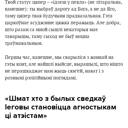
Твой статус цяпер – «ідзеш у пекла» (не літаральна,
канешне): ты выбраў дарогу ад Бога, а не да Яго,
таму цяпер твая будучыня прадказальная. Гэта
царкоўнае асуджэнне цяжка перажыць. Але добра,
што разам са мной сышлі некаторыя мае
таварышы, таму сыход не быў моцна
траўмавальным.
Першы час, канешне, мы сварыліся з жонкай на
гэты конт, але найшлі выйсце, вырашылі, што нішто
не перашкаджае нам жыць сям’ёй, нават і з
рознымі рэлігійнымі поглядамі.
«Шмат хто з былых сведкаў
Іеговы становіцца агностыкам
ці атэістам»