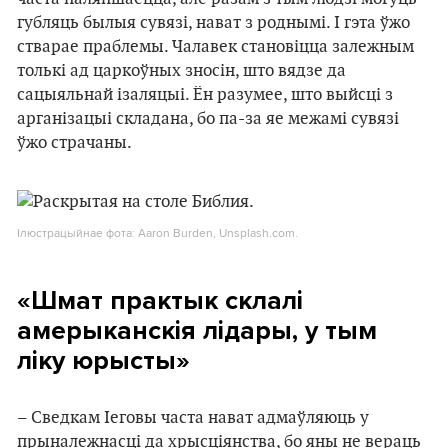
губляць былыя сувязі, нават з роднымі. І гэта ўжо
стварае праблемы. Чалавек становіцца залежным
толькі ад царкоўных зносін, што вядзе да
сацыяльнай ізаляцыі. Ён разумее, што выйсці з
арганізацыі складана, бо па-за яе межамі сувязі
ўжо страчаны.
Ілюстрацыйнае фота: Aaron Burden, Unsplash.com.
«Шмат практык склалі
амерыканскія лідары, у тым
ліку юрысты»
– Сведкам Іеговы часта нават адмаўляюць у
прыналежнасці да хрысціянства, бо яны не вераць