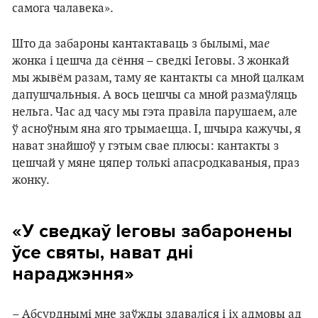
самога чалавека».
е
Што да забароны кантактаваць з былымі, ма
жонка і цешча да сёння – сведкі Іеговы. З жонкай
мы жывём разам, таму яе кантакты са мной цалкам
дапушчальныя. А вось цешчы са мной размаўляць
нельга. Час ад часу мы гэта правіла парушаем, але
ў асноўным яна яго трымаецца. І, шчыра кажучы, я
нават знайшоў у гэтым свае плюсы: кантакты з
цешчай у мяне цяпер толькі апасродкаваныя, праз
жонку.
«У сведкаў Іеговы забаронены
ўсе святы, нават дні
нараджэння»
– Абсурднымі мне заўжды здаваліся і іх адмовы ад