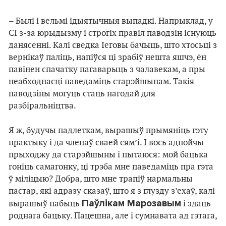
– Былі і вельмі ідыятычныя выпадкі. Напрыклад, у
СІ з-за юрыдызму і строгіх правіл паводзін існуюць
данясенні. Калі сведка Іеговы бачыць, што хтосьці з
вернікаў паліць, напіўся ці зрабіў нешта яшчэ, ён
павінен спачатку пагаварыць з чалавекам, а пры
неабходнасці паведаміць старэйшынам. Такія
паводзіны могуць стаць нагодай для
разбіральніцтва.
Я ж, будучы падлеткам, вырашыў прымяніць гэту
практыку і да членаў сваёй сям’і. І вось аднойчы
прыходжу да старэйшыны і пытаюся: мой бацька
гоніць самагонку, ці трэба мне паведаміць пра гэта
ў міліцыю? Добра, што мне трапіў нармальны
пастар, які адразу сказаў, што я з глузду з’ехаў, калі
Паўлікам Марозавым
вырашыў пабыць
і здаць
роднага бацьку. Пацешна, але і сумнавата ад гэтага,