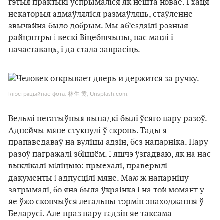
гэтыя практыкі ўспрымаліся як нешта новае. І хаця
некаторыя адмаўляліся размаўляць, стаўленне
звычайна было добрым. Мы аб’ездзілі розныя
райцэнтры і вёскі Віцебшчыны, нас маглі і
пачаставаць, і да стала запрасіць.
Ілюстрацыйнае фота: 林生 黄, Unsplash.com.
Вельмі негатыўныя выпадкі былі ўсяго пару разоў.
Аднойчы мяне стукнулі ў скронь. Тады я
прапаведаваў на вуліцы адзін, без напарніка. Пару
разоў пагражалі збіццём. І яшчэ ўзгадваю, як на нас
выклікалі міліцыю: прыехалі, праверылі
ю
дакументы і адпусцілі мяне. Ма
ж напарніцу
затрымалі, бо яна была ўкраінка і на той момант у
яе ўжо скончыўся легальны тэрмін знаходжання ў
Беларусі. Але праз пару гадзін яе таксама