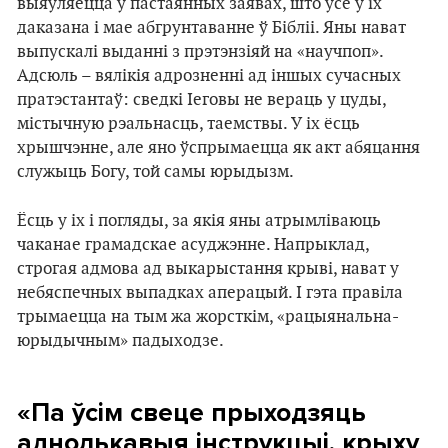
выяўляецца ў пастаянных заявах, што ўсё ў іх
даказана і мае абгрунтаванне ў Бібліі. Яны нават
выпускалі выданні з прэтэнзіяй на «научпоп».
Адсюль – вялікія адрозненні ад іншых сучасных
пратэстантаў: сведкі Іеговы не вераць у цуды,
містычную рэальнасць, таемствы. У іх ёсць
хрышчэнне, але яно ўспрымаецца як акт абяцання
служыць Богу, той самы юрыдызм.
Ёсць у іх і погляды, за якія яны атрымліваюць
чаканае грамадскае асуджэнне. Напрыклад,
строгая адмова ад выкарыстання крыві, нават у
небяспечных выпадках аперацый. І гэта правіла
трымаецца на тым жа жорсткім, «рацыянальна-
юрыдычным» падыходзе.
«Па ўсім свеце прыходзяць
аднолькавыя інструкцыі, крыху