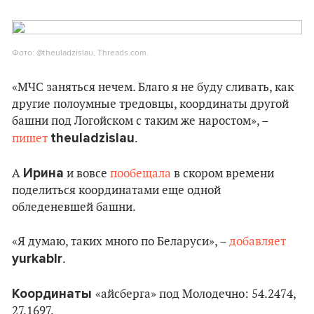
Фото: @theuladzislau, Threads.com.
«МЧС заняться нечем. Благо я не буду сливать, как
другие полоумные тредовцы, координаты другой
башни под Логойском с таким же наростом», –
theuladzislau
пишет
.
Ирина
А
и вовсе
пообещала
в скором времени
поделиться координатами еще одной
обледеневшей башни.
«Я думаю, таких много по Беларуси», –
добавляет
yurkablr
.
Координаты
«айсберга» под Молодечно: 54.2474,
27.1697.