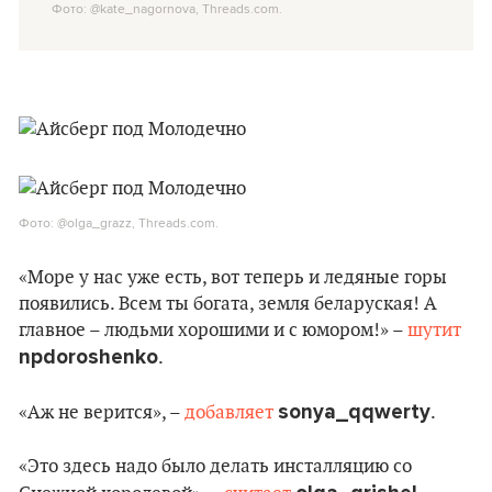
Фото: @kate_nagornova, Threads.com.
Фото: @olga_grazz, Threads.com.
«Море у нас уже есть, вот теперь и ледяные горы
появились. Всем ты богата, земля беларуская! А
главное – людьми хорошими и с юмором!» –
шутит
npdoroshenko
.
sonya_qqwerty
«Аж не верится», –
добавляет
.
«Это здесь надо было делать инсталляцию со