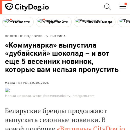
Новости
Куда пойти
Уличная мода
ПОЛЕЗНЫЕ ПОДБОРКИ
ВИТРИНА
«Коммунарка» выпустила
«дубайский» шоколад – и вот
еще 5 весенних новинок,
которые вам нельзя пропустить
МАША ПЕТРОВА
15.05.2026
Новый шоколад. Фото: @kommunarka.by, Instagram.com.
Беларуские бренды продолжают
выпускать сезонные новинки. В
новой подборке
«Витрины»
CityDog.io